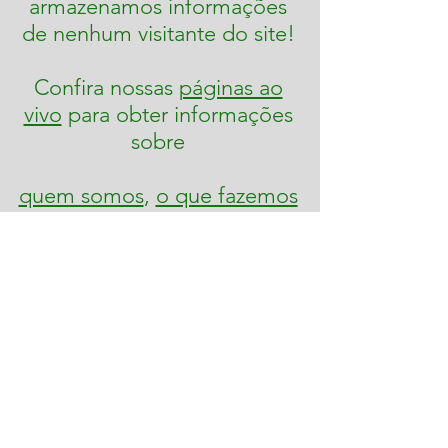
armazenamos informações
de nenhum visitante do site!
Confira nossas
páginas ao
vivo
para obter informações
sobre
quem somos
,
o que fazemos
e
como participar
!
Unidos de Aotearoa
Escola de Samba Brasileira em Auckland
unidosdeaotearoa@gmail.com
Reunindo pessoas de todas as origens
através
de apresentações vibrantes da tradicional e
autêntica música Brasileira.